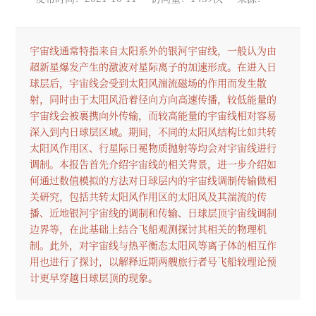
宇宙线通常特指来自太阳系外的银河宇宙线，一般认为由
超新星爆发产生的激波对星际离子的加速形成。在进入日
球层后，宇宙线会受到太阳风湍流磁场的作用而发生散
射，同时由于太阳风沿着径向方向高速传播，较低能量的
宇宙线会被裹携向外传输，而较高能量的宇宙线相对容易
深入到内日球层区域。期间，不同的太阳风结构比如共转
太阳风作用区、行星际日冕物质抛射等均会对宇宙线进行
调制。本报告首先介绍宇宙线的相关背景，进一步介绍如
何通过数值模拟的方法对日球层内的宇宙线调制传输做相
关研究，包括共转太阳风作用区的太阳风及其湍流的传
播、近地银河宇宙线的调制和传输、日球层顶宇宙线调制
边界等，在此基础上结合飞船观测探讨其相关的物理机
制。此外，对宇宙线与热平衡态太阳风等离子体的相互作
用也进行了探讨，以解释近期两艘旅行者号飞船较理论预
计更早穿越日球层顶的现象。