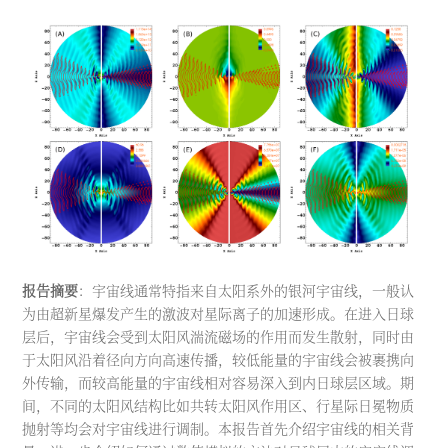
报告摘要
：宇宙线通常特指来自太阳系外的银河宇宙线，一般认
为由超新星爆发产生的激波对星际离子的加速形成。在进入日球
层后，宇宙线会受到太阳风湍流磁场的作用而发生散射，同时由
于太阳风沿着径向方向高速传播，较低能量的宇宙线会被裹携向
外传输，而较高能量的宇宙线相对容易深入到内日球层区域。期
间，不同的太阳风结构比如共转太阳风作用区、行星际日冕物质
抛射等均会对宇宙线进行调制。本报告首先介绍宇宙线的相关背