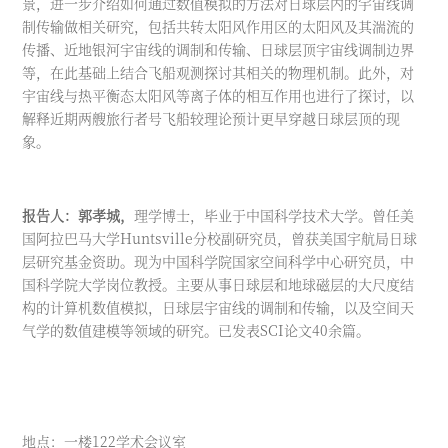
景，进一步介绍如何通过数值模拟的方法对日球层内的宇宙线调
制传输做相关研究，包括共转太阳风作用区的太阳风及其湍流的
传播、近地银河宇宙线的调制和传输、日球层顶宇宙线调制边界
等，在此基础上结合飞船观测探讨其相关的物理机制。此外，对
宇宙线与热平衡态太阳风等离子体的相互作用也进行了探讨，以
解释近期两艘旅行者号飞船较理论预计更早穿越日球层顶的现
象。
报告人：郭孝城，
理学博士，毕业于中国科学技术大学。曾任美
国阿拉巴马大学Huntsville分校副研究员，曾获美国宇航局日球
层研究基金资助。现为中国科学院国家空间科学中心研究员，中
国科学院大学岗位教授。主要从事日球层和地球磁层的大尺度结
构的计算机数值模拟，日球层宇宙线的调制和传输，以及空间天
气学的数值建模等领域的研究。已发表SCI论文40余篇。
地点：一楼122学术会议室