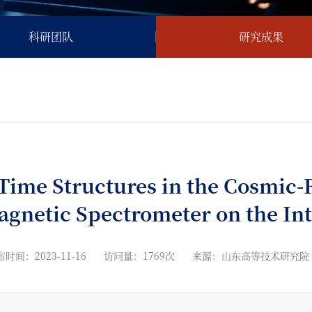
科研团队
研究成果
ctures in the Cosmic-Ray Electron and Positron Fluxes with the 
Time Structures in the Cosmic-R
agnetic Spectrometer on the Int
时间：2023-11-16
访问量：1769次
来源：山东高等技术研究院