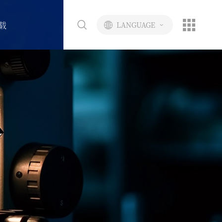
载
LANGUAGE