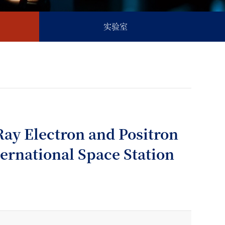
实验室
Alpha Magnetic Spectrometer on the International Space Station
ay Electron and Positron
ernational Space Station