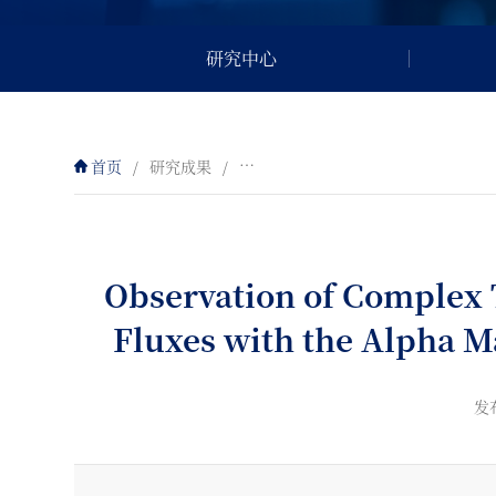
研究中心
首页
/
研究成果
/
Observation of Complex Time Stru
Observation of Complex 
Fluxes with the Alpha M
发布