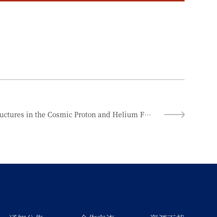
Observation of Fine Time Structures in the Cosmic Proton and Helium Fluxes with the Alpha Magnetic Spectrometer on the International Space Station