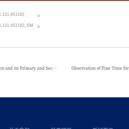
t.121.051102
t.121.051102_SM
Precision Measurement of Cosmic-Ray Nitrogen and its Primary and Secondary Components with the Alpha Magnetic Spectrometer on the International Space Station